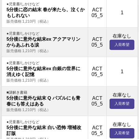
●児童書/しかけなど
5分後に恋の結末 春が来たら、泣くか
ACT
1
05_5
もしれない
販売価格:1,210円（税込）
●児童書/しかけなど
在庫なし
5分後に意外な結末ex アクアマリン
ACT
05_5
からあふれる涙
入荷希望
販売価格:1,210円（税込）
●児童書/しかけなど
5分後に意外な結末ex 白銀の世界に
ACT
1
05_5
消えゆく記憶
販売価格:1,210円（税込）
■謎解き書籍
在庫なし
5分後に意外な結末 Q パズルにも青
ACT
05_5
春にも答えはある
入荷希望
販売価格:1,210円（税込）
●児童書/しかけなど
在庫なし
5分後に意外な結末 白い恐怖 増補改
ACT
05_5
訂版
入荷希望