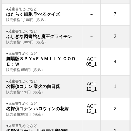
●児童書/しかけなど
－
7
はたらく細胞 学べるクイズ
販売価格:1,100円（税込）
●児童書/しかけなど
－
2
ふしぎな図書館と魔王グライモン
販売価格:1,089円（税込）
●児童書/しかけなど
劇場版ＳＰＹ×ＦＡＭＩＬＹ ＣＯＤ
ACT
4
05_1
Ｅ：Ｗ
販売価格:858円（税込）
●児童書/しかけなど
ACT
1
名探偵コナン 業火の向日葵
12_1
販売価格:770円（税込）
●児童書/しかけなど
ACT
2
名探偵コナン ハロウィンの花嫁
12_1
販売価格:803円（税込）
●児童書/しかけなど
－
1
名探偵コナン 世紀末の魔術師