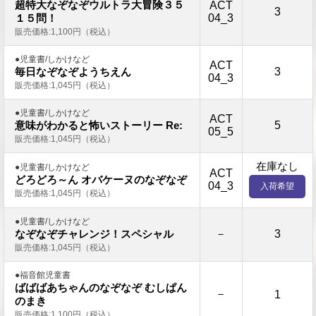
超特大なぞなぞウルトラ大冒険３５
ACT
3
04_3
１５問！
販売価格:1,100円（税込）
●児童書/しかけなど
ACT
3
毎日なぞなぞようちえん
04_3
販売価格:1,045円（税込）
●児童書/しかけなど
ACT
5
意味がわかると怖いストーリー Re:
05_5
販売価格:1,045円（税込）
在庫なし
●児童書/しかけなど
ACT
どろどろ～ん オバケーヌのなぞなぞ
04_3
入荷希望
販売価格:1,045円（税込）
●児童書/しかけなど
－
3
なぞなぞチャレンジ！スペシャル
販売価格:1,045円（税込）
●福音館児童書
ばばばあちゃんのなぞなぞ むしぱん
－
1
のまき
販売価格:1,100円（税込）