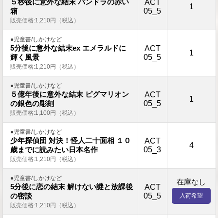
５秒後に意外な結末 パンドラの赤い
ACT
1
05_5
箱
販売価格:1,210円（税込）
●児童書/しかけなど
5分後に意外な結末ex エメラルドに
ACT
1
05_5
輝く風景
販売価格:1,210円（税込）
●児童書/しかけなど
５億年後に意外な結末 ピグマリオン
ACT
1
05_5
の銀色の彫刻
販売価格:1,100円（税込）
●児童書/しかけなど
少年探偵団 対決！怪人二十面相 １０
ACT
4
05_3
歳までに読みたい日本名作
販売価格:1,210円（税込）
●児童書/しかけなど
在庫なし
5分後に恋の結末 解けない謎と放課後
ACT
05_5
の密談
入荷希望
販売価格:1,210円（税込）