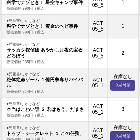
1
科学でナゾとき！ 星空キャンプ事件
05_5
販売価格:990円（税込）
●児童書/しかけなど
ACT
1
科学でナゾとき！ 黄金のヘビ事件
05_5
販売価格:990円（税込）
●児童書/しかけなど
サッカク探偵団 あやかし月夜の宝石
ACT
2
05_5
どろぼう
販売価格:935円（税込）
●児童書/しかけなど
在庫なし
絶体絶命ゲーム １億円争奪サバイバ
ACT
05_1
ル
入荷希望
販売価格:814円（税込）
●児童書/しかけなど
ACT
3
本当はこわい話 ２ 君はもう、だまさ
05_1
販売価格:792円（税込）
在庫なし
●児童書/しかけなど
ACT
トップ・シークレット １ この任務、
05_1
入荷希望
販売価格:836円（税込）