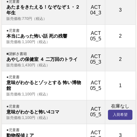
●児童書
あたまをきたえる！なぞなぞ１・２
ACT
3
04_3
年生
販売価格:770円（税込）
●児童書
ACT
2
本当にあった怖い話 死の残響
05_5
販売価格:1,100円（税込）
■謎解き書籍
ACT
2
あやしの保健室 ４ 二万回のトライ
05_3
販売価格:1,430円（税込）
●児童書
意味がわかるとゾッとする 怖い博物
ACT
1
05_5
館
販売価格:1,100円（税込）
在庫なし
●児童書
ACT
意味がわかると怖い4コマ
05_5
入荷希望
販売価格:1,100円（税込）
●児童書
ACT
3
動物探偵ミア