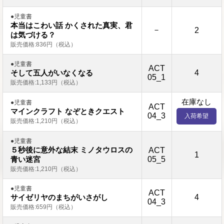
●児童書
本当はこわい話 かくされた真実、君
－
2
は気づける？
販売価格:836円（税込）
●児童書
ACT
4
そして五人がいなくなる
05_1
販売価格:1,133円（税込）
在庫なし
●児童書
ACT
マインクラフト なぞときクエスト
04_3
入荷希望
販売価格:1,210円（税込）
●児童書
５秒後に意外な結末 ミノタウロスの
ACT
1
05_5
青い迷宮
販売価格:1,210円（税込）
●児童書
ACT
4
サイゼリヤのまちがいさがし
04_3
販売価格:659円（税込）