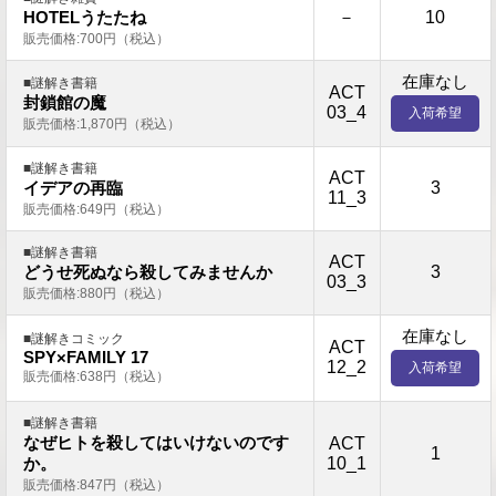
－
10
HOTELうたたね
販売価格:700円（税込）
在庫なし
■謎解き書籍
ACT
封鎖館の魔
03_4
入荷希望
販売価格:1,870円（税込）
■謎解き書籍
ACT
3
イデアの再臨
11_3
販売価格:649円（税込）
■謎解き書籍
ACT
3
どうせ死ぬなら殺してみませんか
03_3
販売価格:880円（税込）
在庫なし
■謎解きコミック
ACT
SPY×FAMILY 17
12_2
入荷希望
販売価格:638円（税込）
■謎解き書籍
なぜヒトを殺してはいけないのです
ACT
1
10_1
か。
販売価格:847円（税込）