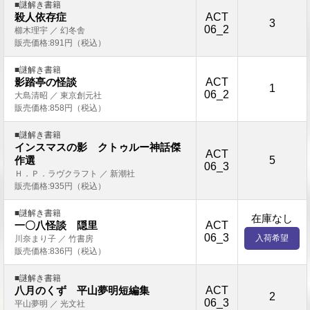
■謎解き書籍
ACT
殺人依存症
3
06_2
櫛木理宇 ／ 幻冬舎
販売価格:891円（税込）
■謎解き書籍
ACT
影踏亭の怪談
1
06_2
大島清昭 ／ 東京創元社
販売価格:858円（税込）
■謎解き書籍
インスマスの影 クトゥルー神話傑
ACT
5
作選
06_3
Ｈ．Ｐ．ラヴクラフト ／ 新潮社
販売価格:935円（税込）
■謎解き書籍
在庫なし
ACT
一〇八怪談 隠里
06_3
入荷希望
川奈まり子 ／ 竹書房
販売価格:836円（税込）
■謎解き書籍
ACT
八月のくず 平山夢明短編集
2
06_3
平山夢明 ／ 光文社