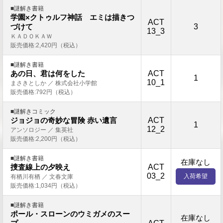
■謎解き書籍
学園×クトゥルフ神話 エミは描きつ
ACT
3
づけて
13_3
ＫＡＤＯＫＡＷ
販売価格:2,420円（税込）
■謎解き書籍
ACT
あの日、君は何をした
1
10_1
まさきとしか ／ 株式会社小学館
販売価格:792円（税込）
■謎解きコミック
ACT
ジョジョの奇妙な冒険 赤い遺言
1
12_2
アンソロジー ／ 集英社
販売価格:2,200円（税込）
■謎解き書籍
在庫なし
ACT
捜査線上の夕映え
03_2
入荷希望
有栖川有栖 ／ 文春文庫
販売価格:1,034円（税込）
■謎解き書籍
ポール・スローンのウミガメのスー
在庫なし