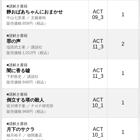
■謎解き書籍
ACT
静おばあちゃんにおまかせ
1
09_3
中山七里著 ／ 文藝春秋
販売価格:858円（税込）
■謎解き書籍
ACT
罪の声
2
11_3
塩田武士著 ／ 講談社
販売価格:1,012円（税込）
■謎解き書籍
ACT
闇に香る嘘
1
11_3
下村敦史 ／ 講談社
販売価格:946円（税込）
■謎解き書籍
ACT
倒立する塔の殺人
1
10_1
皆川博子著 ／ ＰＨＰ研究所
販売価格:968円（税込）
■謎解き書籍
ACT
月下のサクラ
1
10_1
柚月裕子 ／ 徳間書店