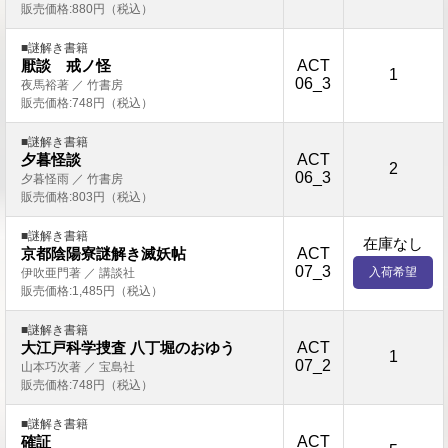
販売価格:880円（税込）
■謎解き書籍
ACT
厭談 戒ノ怪
1
06_3
夜馬裕著 ／ 竹書房
販売価格:748円（税込）
■謎解き書籍
ACT
夕暮怪談
2
06_3
夕暮怪雨 ／ 竹書房
販売価格:803円（税込）
■謎解き書籍
在庫なし
ACT
京都陰陽寮謎解き滅妖帖
07_3
入荷希望
伊吹亜門著 ／ 講談社
販売価格:1,485円（税込）
■謎解き書籍
ACT
大江戸科学捜査 八丁堀のおゆう
1
07_2
山本巧次著 ／ 宝島社
販売価格:748円（税込）
■謎解き書籍
ACT
確証