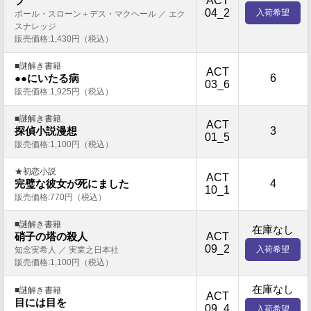
ACT
プ
04_2
入荷希望
ポール・スローン＋デス・マクヘール ／ エク
スナレッジ
販売価格:1,430円（税込）
■謎解き書籍
ACT
6
●●にいたる病
03_6
販売価格:1,925円（税込）
■謎解き書籍
ACT
3
探偵小説漫想
01_5
販売価格:1,100円（税込）
★初恋小説
ACT
4
完璧な彼女が死にました
10_1
販売価格:770円（税込）
■謎解き書籍
在庫なし
ACT
硝子の塔の殺人
09_2
入荷希望
知念実希人 ／ 実業之日本社
販売価格:1,100円（税込）
在庫なし
■謎解き書籍
ACT
目には目を
09_4
入荷希望