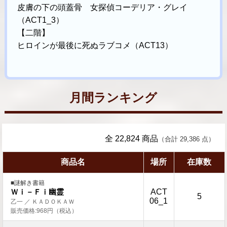
皮膚の下の頭蓋骨 女探偵コーデリア・グレイ
（ACT1_3）
【二階】
ヒロインが最後に死ぬラブコメ（ACT13）
月間ランキング
全 22,824 商品
（合計 29,386 点）
商品名
場所
在庫数
■謎解き書籍
ACT
Ｗｉ－Ｆｉ幽霊
5
06_1
乙一 ／ ＫＡＤＯＫＡＷ
販売価格:968円（税込）