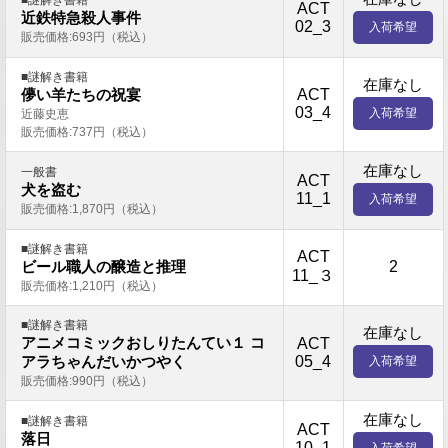
ACT
近鉄特急殺人事件
02_3
入荷希望
販売価格:693円（税込）
■謎解き書籍
在庫なし
ACT
儚い羊たちの祝宴
03_4
入荷希望
近藤史恵
販売価格:737円（税込）
在庫なし
一般書
ACT
犬を盗む
11_1
入荷希望
販売価格:1,870円（税込）
■謎解き書籍
ACT
2
ビール職人の醸造と推理
11_３
販売価格:1,210円（税込）
■謎解き書籍
在庫なし
アニメコミックおしりたんてい１ コ
ACT
05_4
アラちゃんだいかつやく
入荷希望
販売価格:990円（税込）
在庫なし
■謎解き書籍
ACT
落日
10_1