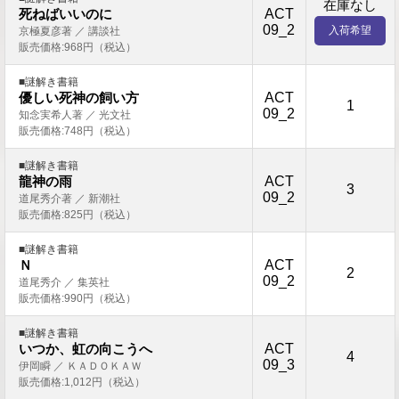
在庫なし
ACT
死ねばいいのに
09_2
入荷希望
京極夏彦著 ／ 講談社
販売価格:968円（税込）
■謎解き書籍
ACT
優しい死神の飼い方
1
09_2
知念実希人著 ／ 光文社
販売価格:748円（税込）
■謎解き書籍
ACT
龍神の雨
3
09_2
道尾秀介著 ／ 新潮社
販売価格:825円（税込）
■謎解き書籍
ACT
Ｎ
2
09_2
道尾秀介 ／ 集英社
販売価格:990円（税込）
■謎解き書籍
ACT
いつか、虹の向こうへ
4
09_3
伊岡瞬 ／ ＫＡＤＯＫＡＷ
販売価格:1,012円（税込）