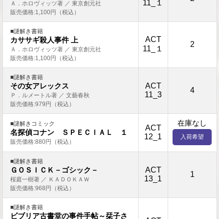
11_１
Ａ．ホロヴィッツ著 ／ 東京創元社
販売価格:1,100円（税込）
■謎解き書籍
ACT
カササギ殺人事件 上
2
11_１
Ａ．ホロヴィッツ著 ／ 東京創元社
販売価格:1,100円（税込）
■謎解き書籍
ACT
その女アレックス
4
11_3
Ｐ．ルメートル著 ／ 文藝春秋
販売価格:979円（税込）
在庫なし
■謎解きコミック
ACT
名探偵コナン ＳＰＥＣＩＡＬ １
12_1
入荷希望
販売価格:880円（税込）
■謎解き書籍
ACT
ＧＯＳＩＣＫ－ゴシック－
1
13_1
桜庭一樹著 ／ ＫＡＤＯＫＡＷ
販売価格:968円（税込）
■謎解き書籍
ビブリア古書堂の事件手帖～栞子さ