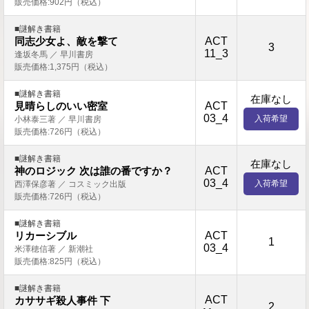
販売価格:902円（税込）
■謎解き書籍
ACT
同志少女よ、敵を撃て
3
11_3
逢坂冬馬 ／ 早川書房
販売価格:1,375円（税込）
■謎解き書籍
在庫なし
ACT
見晴らしのいい密室
03_4
入荷希望
小林泰三著 ／ 早川書房
販売価格:726円（税込）
■謎解き書籍
在庫なし
ACT
神のロジック 次は誰の番ですか？
03_4
入荷希望
西澤保彦著 ／ コスミック出版
販売価格:726円（税込）
■謎解き書籍
ACT
リカーシブル
1
03_4
米澤穂信著 ／ 新潮社
販売価格:825円（税込）
■謎解き書籍
ACT
カササギ殺人事件 下
2