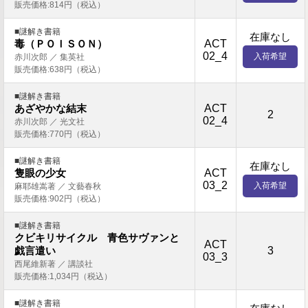
販売価格:814円（税込）
■謎解き書籍
在庫なし
ACT
毒（ＰＯＩＳＯＮ）
02_4
入荷希望
赤川次郎 ／ 集英社
販売価格:638円（税込）
■謎解き書籍
ACT
あざやかな結末
2
02_4
赤川次郎 ／ 光文社
販売価格:770円（税込）
■謎解き書籍
在庫なし
ACT
隻眼の少女
03_2
入荷希望
麻耶雄嵩著 ／ 文藝春秋
販売価格:902円（税込）
■謎解き書籍
クビキリサイクル 青色サヴァンと
ACT
3
戯言遣い
03_3
西尾維新著 ／ 講談社
販売価格:1,034円（税込）
■謎解き書籍