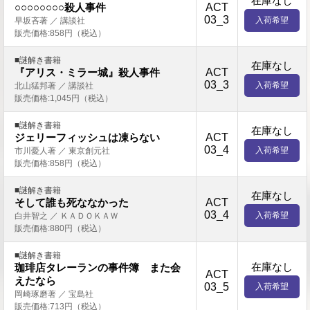
在庫なし
ACT
○○○○○○○○殺人事件
03_3
入荷希望
早坂吝著 ／ 講談社
販売価格:858円（税込）
■謎解き書籍
在庫なし
ACT
『アリス・ミラー城』殺人事件
03_3
入荷希望
北山猛邦著 ／ 講談社
販売価格:1,045円（税込）
■謎解き書籍
在庫なし
ACT
ジェリーフィッシュは凍らない
03_4
入荷希望
市川憂人著 ／ 東京創元社
販売価格:858円（税込）
■謎解き書籍
在庫なし
ACT
そして誰も死ななかった
03_4
入荷希望
白井智之 ／ ＫＡＤＯＫＡＷ
販売価格:880円（税込）
■謎解き書籍
在庫なし
珈琲店タレーランの事件簿 また会
ACT
えたなら
03_5
入荷希望
岡崎琢磨著 ／ 宝島社
販売価格:713円（税込）