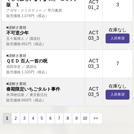
ACT
3
版 １
01_2
アガサ・クリスティー ／ 早川書房
販売価格:1,078円（税込）
■謎解き書籍
在庫なし
ACT
不可逆少年
03_3
入荷希望
五十嵐律人 ／ 講談社
販売価格:891円（税込）
■謎解き書籍
ACT
ＱＥＤ 百人一首の呪
7
03_3
高田崇史 ／ 講談社
販売価格:1,320円（税込）
■謎解き書籍
在庫なし
ACT
春期限定いちごタルト事件
03_5
入荷希望
米澤穂信著 ／ 東京創元社
販売価格:660円（税込）
1
2
3
4
5
6
7
8
9
10
>>