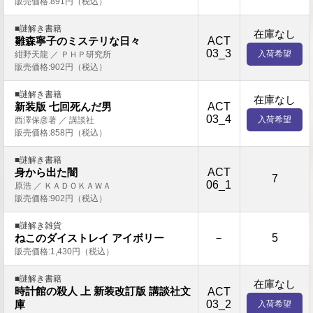
販売価格:891円（税込）
■謎解き書籍
在庫なし
ACT
雛森寧子のミステリな日々
03_3
入荷希望
紺野天龍 ／ ＰＨＰ研究所
販売価格:902円（税込）
■謎解き書籍
在庫なし
ACT
新装版 七回死んだ男
03_4
入荷希望
西澤保彦著 ／ 講談社
販売価格:858円（税込）
■謎解き書籍
ACT
身から出た闇
7
06_1
原浩 ／ ＫＡＤＯＫＡＷＡ
販売価格:902円（税込）
■謎解き雑貨
－
5
ねこのダイストレイ アイボリー
販売価格:1,430円（税込）
■謎解き書籍
在庫なし
時計館の殺人 上 新装改訂版 講談社文
ACT
03_2
庫
入荷希望