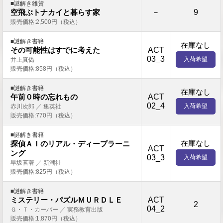
■謎解き雑貨
－
9
空飛ぶトナカイと暮らす家
販売価格:2,500円（税込）
■謎解き書籍
在庫なし
ACT
その可能性はすでに考えた
03_3
入荷希望
井上真偽
販売価格:858円（税込）
■謎解き書籍
在庫なし
ACT
午前０時の忘れもの
02_4
入荷希望
赤川次郎 ／ 集英社
販売価格:770円（税込）
■謎解き書籍
在庫なし
探偵ＡＩのリアル・ディープラーニ
ACT
ング
03_3
入荷希望
早坂吝著 ／ 新潮社
販売価格:825円（税込）
■謎解き書籍
ACT
ミステリー・パズルＭＵＲＤＬＥ
2
04_2
Ｇ・Ｔ・カーバー ／ 実務教育出版
販売価格:1,870円（税込）