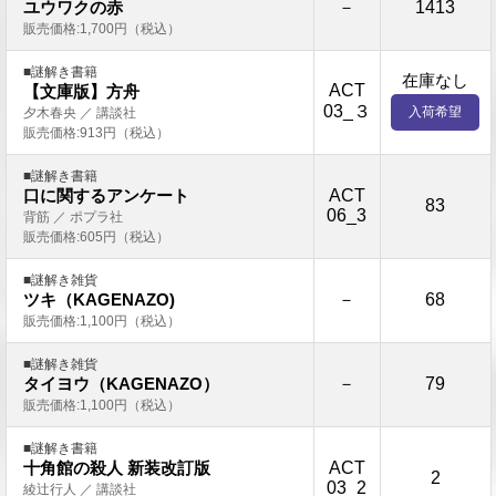
－
1413
ユウワクの赤
販売価格:1,700円（税込）
■謎解き書籍
在庫なし
ACT
【文庫版】方舟
03_３
入荷希望
夕木春央 ／ 講談社
販売価格:913円（税込）
■謎解き書籍
ACT
口に関するアンケート
83
06_3
背筋 ／ ポプラ社
販売価格:605円（税込）
■謎解き雑貨
－
68
ツキ（KAGENAZO)
販売価格:1,100円（税込）
■謎解き雑貨
－
79
タイヨウ（KAGENAZO）
販売価格:1,100円（税込）
■謎解き書籍
ACT
十角館の殺人 新装改訂版
2
03_2
綾辻行人 ／ 講談社