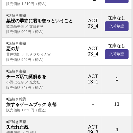
販売価格:1,210円（税込）
■謎解き書籍
在庫なし
ACT
葉桜の季節に君を想うということ
03_4
入荷希望
歌野晶午著 ／ 文藝春秋
販売価格:902円（税込）
■謎解き書籍
在庫なし
ACT
悪の芽
03_4
入荷希望
貫井徳郎 ／ ＫＡＤＯＫＡＷ
販売価格:946円（税込）
■謎解き書籍
ACT
チーズ店で謎解きを
1
13_1
小野はるか ／ 光文社
販売価格:748円（税込）
■謎解き雑貨
－
13
旅するゲームブック 京都
販売価格:1,650円（税込）
■謎解き書籍
ACT
失われた貌
4
09_3
櫻田智也 ／ 新潮社