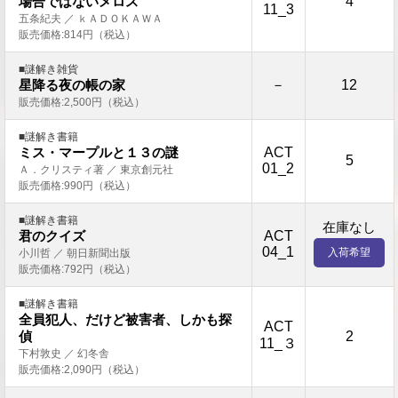
4
場合ではないメロス
11_3
五条紀夫 ／ ｋＡＤＯＫＡＷＡ
販売価格:814円（税込）
■謎解き雑貨
－
12
星降る夜の帳の家
販売価格:2,500円（税込）
■謎解き書籍
ACT
ミス・マープルと１３の謎
5
01_2
Ａ．クリスティ著 ／ 東京創元社
販売価格:990円（税込）
■謎解き書籍
在庫なし
ACT
君のクイズ
04_1
入荷希望
小川哲 ／ 朝日新聞出版
販売価格:792円（税込）
■謎解き書籍
全員犯人、だけど被害者、しかも探
ACT
2
偵
11_３
下村敦史 ／ 幻冬舎
販売価格:2,090円（税込）