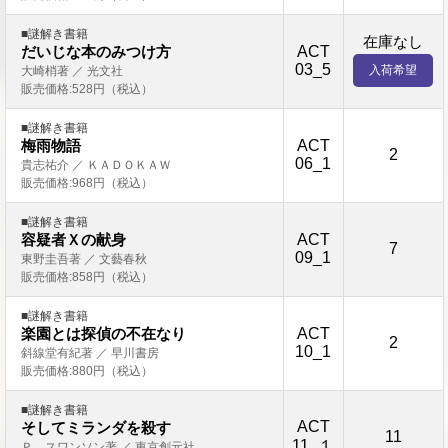
■謎解き書籍
在庫なし
ACT
だいじな本のみつけ方
03_5
入荷希望
大崎梢著 ／ 光文社
販売価格:528円（税込）
■謎解き書籍
ACT
梅雨物語
2
06_1
貴志祐介 ／ ＫＡＤＯＫＡＷ
販売価格:968円（税込）
■謎解き書籍
ACT
容疑者Ｘの献身
7
09_1
東野圭吾著 ／ 文藝春秋
販売価格:858円（税込）
■謎解き書籍
ACT
楽園とは探偵の不在なり
2
10_1
斜線堂有紀著 ／ 早川書房
販売価格:880円（税込）
■謎解き書籍
ACT
そしてミランダを殺す
11
11_１
Ｐ．スワンソン著 ／ 東京創元社