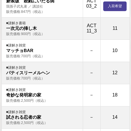
ACT
新装版 殺戮にいたる病
03_2
入荷希望
我孫子武丸著 ／ 講談社
販売価格:847円（税込）
■謎解き書籍
ACT
11
一次元の挿し木
11_3
販売価格:900円（税込）
■謎解き雑貨
－
10
マッチョBAR
販売価格:700円（税込）
■謎解き雑貨
－
12
パティスリーメルヘン
販売価格:700円（税込）
■謎解き雑貨
－
18
奇妙な発明家の家
販売価格:2,500円（税込）
■謎解き雑貨
－
14
試される忍者の家
販売価格:2,500円（税込）