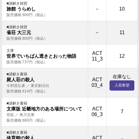
■謎解き雑貨
－
10
旅館 うらめし
販売価格:900円（税込）
■謎解き雑貨
－
11
雀荘 大三元
販売価格:800円（税込）
文庫
ACT
12
世界でいちばん透きとおった物語
11_3
販売価格:737円（税込）
■謎解き書籍
在庫なし
ACT
屍人荘の殺人
03_4
入荷希望
今村昌弘著 ／ 東京創元社
販売価格:814円（税込）
■謎解き書籍
ACT
文庫版 近畿地方のある場所について
7
06_3
背筋 ／ 角川文庫
販売価格:880円（税込）
■謎解き書籍
ACT
体育館の殺人