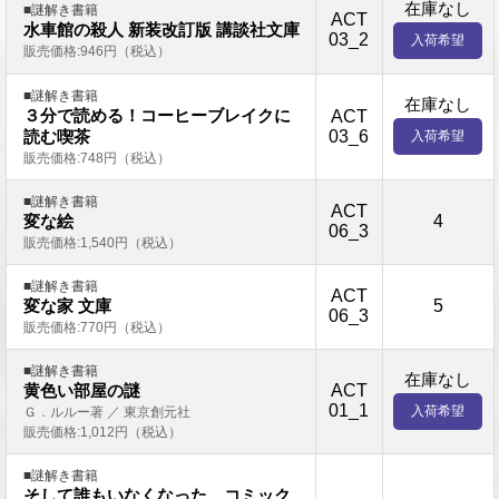
在庫なし
■謎解き書籍
ACT
水車館の殺人 新装改訂版 講談社文庫
03_2
入荷希望
販売価格:946円（税込）
■謎解き書籍
在庫なし
３分で読める！コーヒーブレイクに
ACT
03_6
読む喫茶
入荷希望
販売価格:748円（税込）
■謎解き書籍
ACT
4
変な絵
06_3
販売価格:1,540円（税込）
■謎解き書籍
ACT
5
変な家 文庫
06_3
販売価格:770円（税込）
■謎解き書籍
在庫なし
ACT
黄色い部屋の謎
01_1
入荷希望
Ｇ．ルルー著 ／ 東京創元社
販売価格:1,012円（税込）
■謎解き書籍
そして誰もいなくなった コミック