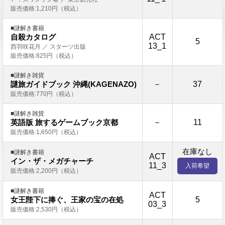
販売価格:1,210円（税込）
■謎解き書籍
ACT
自殺カタログ
5
13_1
西羽咲花月 ／ スターツ出版
販売価格:825円（税込）
■謎解き雑貨
－
37
謎旅ガイドブック 沖縄(KAGENAZO)
販売価格:770円（税込）
■謎解き雑貨
－
11
英語版 旅するゲームブック京都
販売価格:1,650円（税込）
在庫なし
■謎解き書籍
ACT
イン・ザ・メガチャーチ
11_3
入荷希望
販売価格:2,200円（税込）
■謎解き書籍
ACT
5
女王陛下に捧ぐ、王家の宝の在処
03_3
販売価格:2,530円（税込）