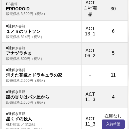
ACT
PB書籍
自社商
30
ERROROID
販売価格:3,500円（税込）
品
■謎解き書籍
ACT
6
１／ｎのワトソン
13_1
販売価格:814円（税込）
■謎解き書籍
ACT
5
アナヅラさま
06_2
販売価格:800円（税込）
■謎解き雑貨
－
11
消えた花嫁とドラキュラの家
販売価格:2,900円（税込）
■謎解き書籍
ACT
4
謎の香りはパン屋から
11_3
販売価格:1,650円（税込）
■謎解き書籍
在庫なし
ACT
星くずの殺人
11_3
入荷希望
桃野雑派 ／ 講談社