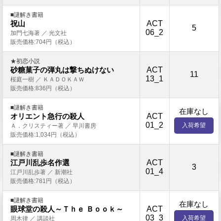
■謎解き書籍
ACT
祝山
5
06_2
加門七海著 ／ 光文社
販売価格:704円（税込）
★初恋小説
ACT
砂糖菓子の弾丸は撃ちぬけない
11
13_1
桜庭一樹 ／ ＫＡＤＯＫＡＷ
販売価格:836円（税込）
■謎解き書籍
在庫なし
ACT
オリエント急行の殺人
01_2
入荷希望
Ａ．クリスティー著 ／ 早川書房
販売価格:1,034円（税込）
■謎解き書籍
ACT
江戸川乱歩名作選
3
01_4
江戸川乱歩著 ／ 新潮社
販売価格:781円（税込）
■謎解き書籍
在庫なし
ACT
眼球堂の殺人～Ｔｈｅ Ｂｏｏｋ～
03_3
入荷希望
周木律 ／ 講談社