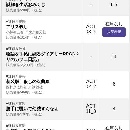
－
117
謎解き生活おみくじ
販売価格:200円（税込）
■謎解き書籍
在庫なし
ACT
アリス殺し
03_4
入荷希望
小林泰三著 ／ 東京創元社
販売価格:814円（税込）
■謎解き雑貨
物語を手帖に綴るダイアリーRPG[パ
－
14
リのカフェ日記」
販売価格:2,200円（税込）
■謎解き書籍
ACT
新装版 殺しの双曲線
6
02_2
西村京太郎著 ／ 講談社
販売価格:968円（税込）
■謎解き書籍
ACT
4
勝手に覗いて幻滅すんなよ
11_3
販売価格:792円（税込）
■謎解き書籍
在庫なし