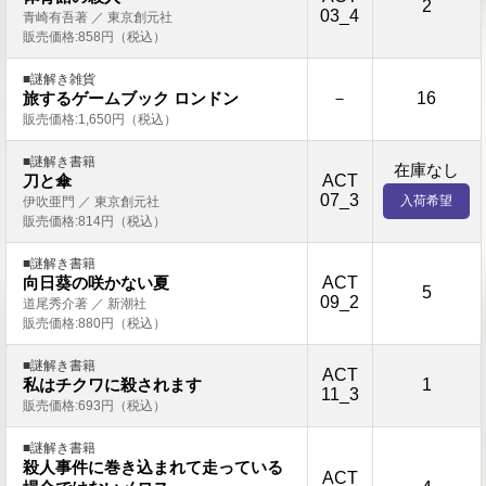
2
03_4
青崎有吾著 ／ 東京創元社
販売価格:858円（税込）
■謎解き雑貨
－
16
旅するゲームブック ロンドン
販売価格:1,650円（税込）
■謎解き書籍
在庫なし
ACT
刀と傘
07_3
入荷希望
伊吹亜門 ／ 東京創元社
販売価格:814円（税込）
■謎解き書籍
ACT
向日葵の咲かない夏
5
09_2
道尾秀介著 ／ 新潮社
販売価格:880円（税込）
■謎解き書籍
ACT
1
私はチクワに殺されます
11_3
販売価格:693円（税込）
■謎解き書籍
殺人事件に巻き込まれて走っている
ACT