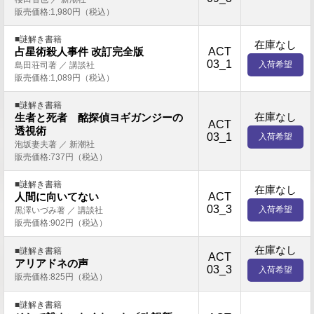
販売価格:1,980円（税込）
■謎解き書籍
在庫なし
ACT
占星術殺人事件 改訂完全版
03_1
入荷希望
島田荘司著 ／ 講談社
販売価格:1,089円（税込）
■謎解き書籍
在庫なし
生者と死者 酩探偵ヨギガンジーの
ACT
透視術
03_1
入荷希望
泡坂妻夫著 ／ 新潮社
販売価格:737円（税込）
■謎解き書籍
在庫なし
ACT
人間に向いてない
03_3
入荷希望
黒澤いづみ著 ／ 講談社
販売価格:902円（税込）
在庫なし
■謎解き書籍
ACT
アリアドネの声
03_3
入荷希望
販売価格:825円（税込）
■謎解き書籍